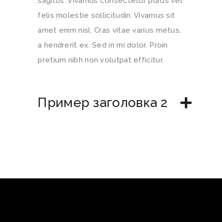
sagittis. Vivamus consectetur purus vel
felis molestie sollicitudin. Vivamus sit
amet enim nisl. Cras vitae varius metus,
a hendrerit ex. Sed in mi dolor. Proin
pretium nibh non volutpat efficitur.
Пример заголовка 2